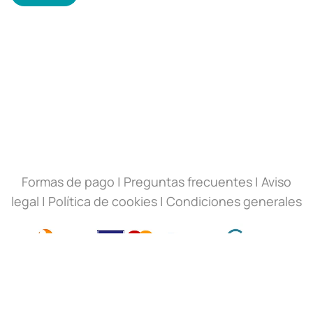
Formas de pago
|
Preguntas frecuentes
|
Aviso
legal
|
Política de cookies
|
Condiciones generales
700,00€
900,00€
AÑADIR AL CARRITO
© Mobiliza Academy
2026