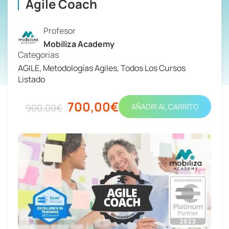
Agile Coach
Profesor
Mobiliza Academy
Categorías
AGILE
,
Metodologías Agiles
,
Todos Los Cursos
Listado
700,00€
900,00€
AÑADIR AL CARRITO