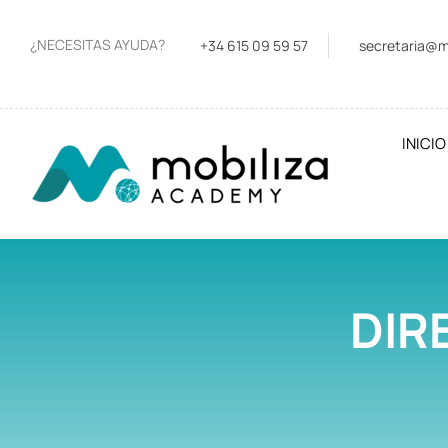
¿NECESITAS AYUDA?
+34 615 09 59 57
secretaria@m
INICIO
DIR