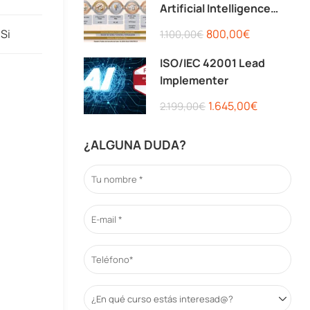
Artificial Intelligence
Consultant
Si
800,00€
1.100,00€
ISO/IEC 42001 Lead
Implementer
1.645,00€
2.199,00€
¿ALGUNA DUDA?