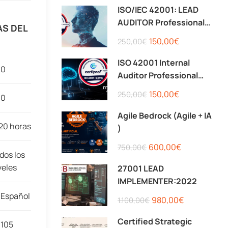
ISO/IEC 42001: LEAD
AUDITOR Professional
AS DEL
Certification
150,00€
250,00€
ISO 42001 Internal
0
Auditor Professional
Certification
150,00€
250,00€
0
Agile Bedrock (Agile + IA
20 horas
)
600,00€
750,00€
dos los
veles
27001 LEAD
IMPLEMENTER:2022
Español
980,00€
1.100,00€
Certified Strategic
105