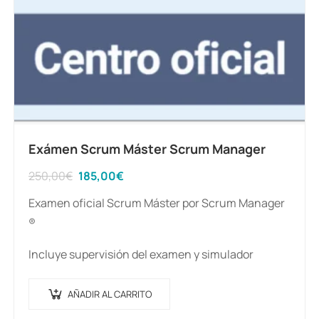
Exámen Scrum Máster Scrum Manager
El
El
250,00
€
185,00
€
precio
precio
Examen oficial Scrum Máster por Scrum Manager
original
actual
®️
era:
es:
Incluye supervisión del examen y simulador
250,00€.
185,00€.
AÑADIR AL CARRITO