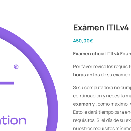
Exámen ITILv4
450,00
€
Examen oficial ITILv4 Fou
Por favor revise los requi
horas antes
de su examen
Si su computadora no cumpl
continuación y necesita m
examen y
, como máximo, 4
Esto le dará tiempo para 
requisitos. Si el día de su
nuestros requisitos mínimo