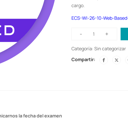
cargo.
ECS-WI-26-10-Web-Based-
-
+
Exámen
ITILv4
Categoría:
Sin categorizar
Foundation
Compartir:
cantidad
.
nicarnos la fecha del examen