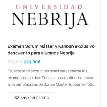
Exámen Scrum Máster y Kanban exclusivo
descuento para alumnos Nebrija
El
El
275,00
€
220,00
€
precio
precio
Es necesario abonar las tasas para realizar los
original
actual
exámenes son dos. Con las tasas obtienes acceso
era:
es:
a los simuladores de Scrum Máster (obtienes 150
275,00€.
220,00€.
Pdas) y Kanban Essentials (obtienes…
AÑADIR AL CARRITO