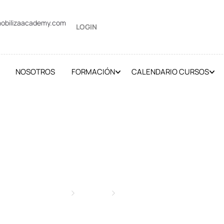
obilizaacademy.com
LOGIN
NOSOTROS
FORMACIÓN
CALENDARIO CURSOS
CURSOS
Inicio
Cursos
Sin categorizar